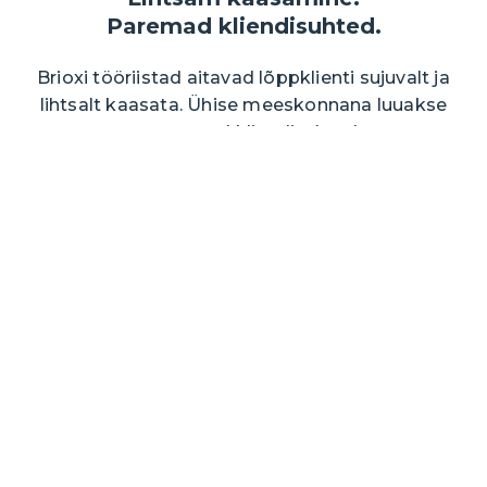
Paremad kliendisuhted.
Brioxi tööriistad aitavad lõppklienti sujuvalt ja
lihtsalt kaasata. Ühise meeskonnana luuakse
tugevamad kliendisuhted.
Miks Briox?