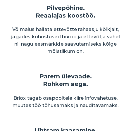
Pilvepõhine.
Reaalajas koostöö.
Võimalus hallata ettevõtte rahaasju kõikjalt,
jagades kohustused büroo ja ettevõtja vahel
nii nagu eesmärkide saavutamiseks kõige
mõistlikum on.
Parem ülevaade.
Rohkem aega.
Briox tagab osapooltele kiire infovahetuse,
muutes töö tõhusamaks ja nauditavamaks.
Lihtsam kaasamine.