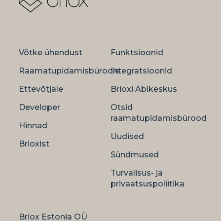
Võtke ühendust
Funktsioonid
Raamatupidamisbüroole
Integratsioonid
Ettevõtjale
Brioxi Abikeskus
Developer
Otsid
raamatupidamisbürood
Hinnad
Uudised
Brioxist
Sündmused
Turvalisus- ja
privaatsuspoliitika
Briox Estonia OÜ