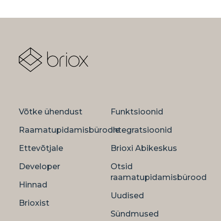
Võtke ühendust
Funktsioonid
Raamatupidamisbüroole
Integratsioonid
Ettevõtjale
Brioxi Abikeskus
Developer
Otsid
raamatupidamisbürood
Hinnad
Uudised
Brioxist
Sündmused