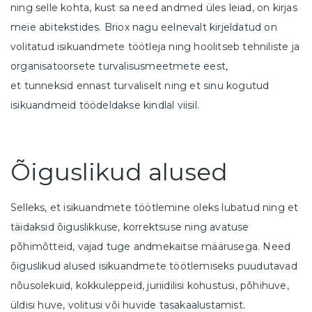
ning selle kohta, kust sa need andmed üles leiad, on kirjas
meie abitekstides. Briox nagu eelnevalt kirjeldatud on
volitatud isikuandmete töötleja ning hoolitseb tehniliste ja
organisatoorsete turvalisusmeetmete eest,
et tunneksid ennast turvaliselt ning et sinu kogutud
isikuandmeid töödeldakse kindlal viisil.
Õiguslikud alused
Selleks, et isikuandmete töötlemine oleks lubatud ning et
täidaksid õiguslikkuse, korrektsuse ning avatuse
põhimõtteid, vajad tuge andmekaitse määrusega. Need
õiguslikud alused isikuandmete töötlemiseks puudutavad
nõusolekuid, kokkuleppeid, juriidilisi kohustusi, põhihuve,
üldisi huve, volitusi või huvide tasakaalustamist.