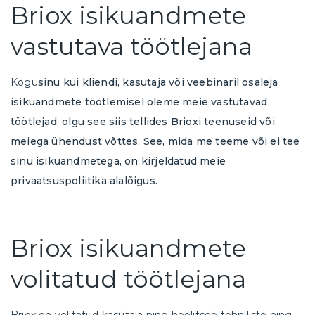
Briox isikuandmete
vastutava töötlejana
Kogu
sinu kui kliendi, kasutaja või veebinaril osaleja
isikuandmete töötlemisel oleme meie vastutavad
töötlejad, olgu see siis tellides Brioxi teenuseid või
meiega ühendust võttes. See, mida me teeme või ei tee
sinu isikuandmetega, on kirjeldatud meie
privaatsuspoliitika alalõigus.
Briox isikuandmete
volitatud töötlejana
Briox on volitatud kasutaja ning hoolitseb tehniliste ning