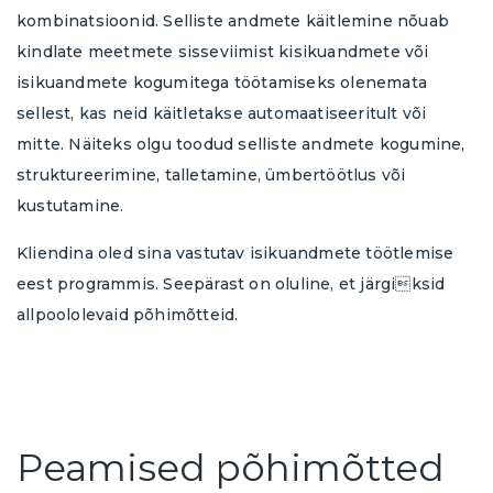
kombinatsioonid. Selliste andmete käitlemine nõuab
kindlate meetmete sisseviimist kisikuandmete või
isikuandmete kogumitega töötamiseks olenemata
sellest, kas neid käitletakse automaatiseeritult või
mitte. Näiteks olgu toodud selliste andmete kogumine,
struktureerimine, talletamine, ümbertöötlus või
kustutamine.
Kliendina oled sina vastutav isikuandmete töötlemise
eest programmis. Seepärast on oluline, et järgiksid
allpoololevaid põhimõtteid.
Peamised põhimõtted