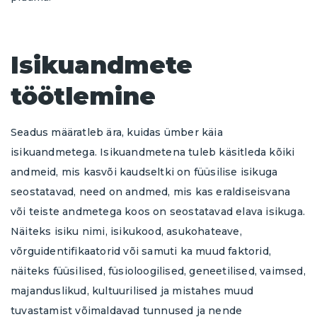
Isikuandmete
töötlemine
Seadus määratleb ära, kuidas ümber käia
isikuandmetega. Isikuandmetena tuleb käsitleda kõiki
andmeid, mis kasvõi kaudseltki on füüsilise isikuga
seostatavad, need on andmed, mis kas eraldiseisvana
või teiste andmetega koos on seostatavad elava isikuga.
Näiteks isiku nimi, isikukood, asukohateave,
võrguidentifikaatorid või samuti ka muud faktorid,
näiteks füüsilised, füsioloogilised, geneetilised, vaimsed,
majanduslikud, kultuurilised ja mistahes muud
tuvastamist võimaldavad tunnused ja nende