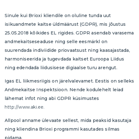
Brioxi aitab teil kasutusele võtta teie
Kui olete ettevõtja, kes soovib Brioxit kasutama
Kui olete ettevõtja, kes soovib Brioxit kasutama
Telefoninumber*
kes soovivad oma tööd läbi kaasava
raamatupidaja. Kui te hetkel raamatupidajat või
hakata, aitab teie raamatupidaja teil alustada.
hakata, aitab teie raamatupidaja teil alustada.
raamatupidamise efektiivsemaks muuta.
Sinule kui Brioxi kliendile on oluline tunda uut
raamatupidamisbürood ei kasuta, siis nüüd on
Kui te pole siiani raamatupidamisfirmat
Kui te pole siiani raamatupidamisfirmat
Nõustun saama teavet vastavalt
isikuandmete kaitse üldmäärust (GDPR), mis jõustus
andmekaitse põhimõtetele
.
hea võimalus leida see
kasutanud, siis nüüd on hea võimalus leida see
kasutanud, siis nüüd on hea võimalus leida see
siit
või tellida Briox otse,
Nimi*
25.05.2018 kõikides EL rigides. GDPR asendab varasema
võttes meiega ühendust.
siit
siit
või osta Briox otse alloleva lingi kaudu.
või osta Briox otse alloleva lingi kaudu.
andmekaitseseaduse ning selle eesmärkl on
Esita
suurendada indiviidide priovaatsust ning kaasajastada,
Briox ettevõtjatele
Osta
Osta
Meiliaadress*
harmoniseerida ja tugevdada kaitset Euroopa Liidus
ning edendada liidusisese digiaalse turu arengut.
Telefoninumber*
Igas EL liikmesriigis on järelvalevamet. Eestis on selleks
Andmekaitse Inspektsioon. Nende kodulehelt leiad
Nõustun saama teavet vastavalt
lähemat infot ning abi GDPR küsimustes
andmekaitse põhimõtetele
.
http://www.aki.ee.
Esita
Allpool anname ülevaate sellest, mida peaksid kasutaja
ning kliendina Brioxi programmi kasutades silmas
pidama.