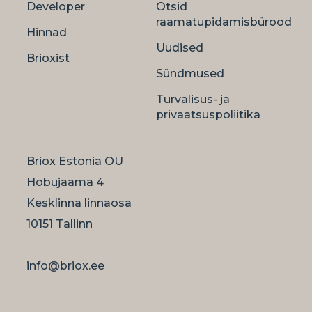
Developer
Otsid
raamatupidamisbürood
Hinnad
Uudised
Brioxist
Sündmused
Turvalisus- ja
privaatsuspoliitika
Briox Estonia OÜ
Hobujaama 4
Kesklinna linnaosa
10151 Tallinn
info@briox.ee