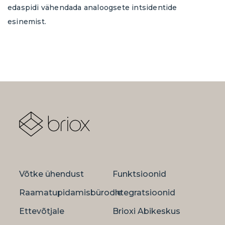
edaspidi vähendada analoogsete intsidentide
esinemist.
Võtke ühendust
Funktsioonid
Raamatupidamisbüroole
Integratsioonid
Ettevõtjale
Brioxi Abikeskus