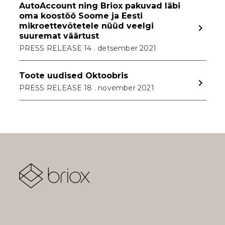
AutoAccount ning Briox pakuvad läbi
oma koostöö Soome ja Eesti
mikroettevõtetele nüüd veelgi
navigate_next
suuremat väärtust
PRESS RELEASE 14 . detsember 2021
Toote uudised Oktoobris
navigate_next
PRESS RELEASE 18 . november 2021