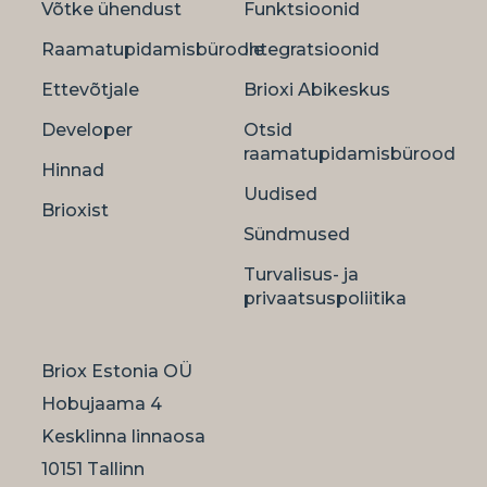
Võtke ühendust
Funktsioonid
Raamatupidamisbüroole
Integratsioonid
Ettevõtjale
Brioxi Abikeskus
Developer
Otsid
raamatupidamisbürood
Hinnad
Uudised
Brioxist
Sündmused
Turvalisus- ja
privaatsuspoliitika
Briox Estonia OÜ
Hobujaama 4
Kesklinna linnaosa
10151 Tallinn