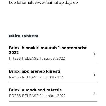
Loe lähemalt
www.raamatupidaja.ee
Näita rohkem
Brioxi hinnakiri muutub 1. septembrist
2022
navigate_next
PRESS RELEASE 1 . august 2022
Brioxi äpp areneb kiiresti
navigate_next
PRESS RELEASE 21 . juuni 2022
Brioxi uuendused märtsis
navigate_next
PRESS RELEASE 24 . märts 2022